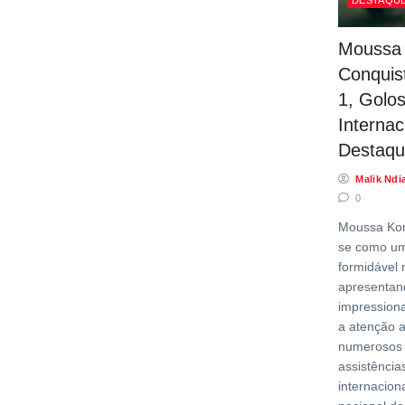
DESTAQUE
Moussa 
Conquis
1, Golo
Internac
Destaqu
Malik Ndi
0
Moussa Kon
se como u
formidável 
apresenta
impression
a atenção a
numerosos 
assistências
internacion