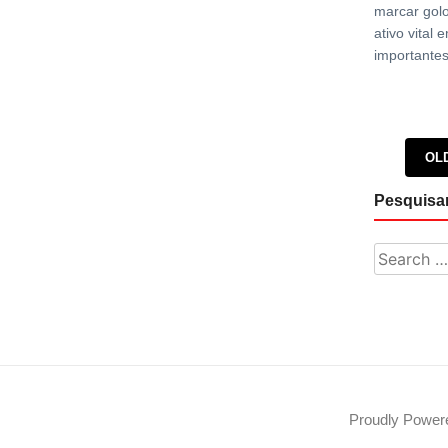
marcar gol
ativo vital 
importantes
Posts 
OL
Pesquisa
Search fo
Proudly Powe