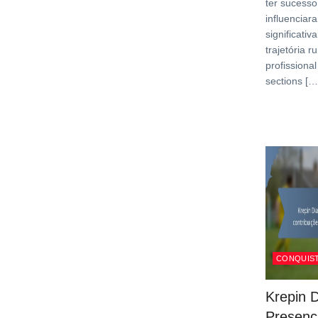
ter sucesso
influenciar
significati
trajetória 
profissional
sections […
CONQUIST
Krepin D
Presenç