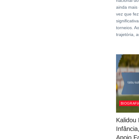
nacional d
ainda mais 
vez que fez
significati
torneios. A
trajetória, 
BIOGRAFI
Kalidou 
Infânci
Apoio Fa