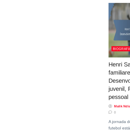
BIOGRAFI
Henri Sa
familiar
Desenvo
juvenil,
pessoal
Malik Ndi
0
A jornada d
futebol es