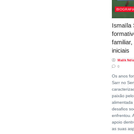
BIOGRAFI
Ismaïla 
formati
familiar
iniciais
Malik Ndi
0
Os anos for
Sarr no Se
caracteriza
paixão pelo
alimentada
desafios s
enfrentou. 
apoio dentr
as suas asp