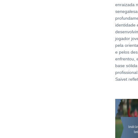
enraizada 
senegalesa,
profundame
identidade 
desenvolvi
jogador jo
pela orient
e pelos des
enfrentou,
base sólida
profissiona
Saivet refl