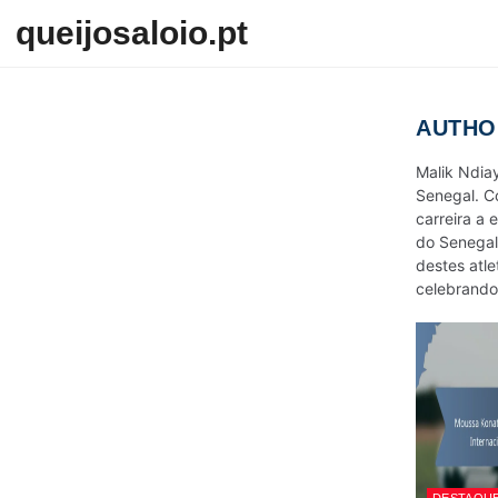
Skip to content
queijosaloio.pt
AUTHO
Malik Ndia
Senegal. C
carreira a 
do Senegal
destes atle
celebrando 