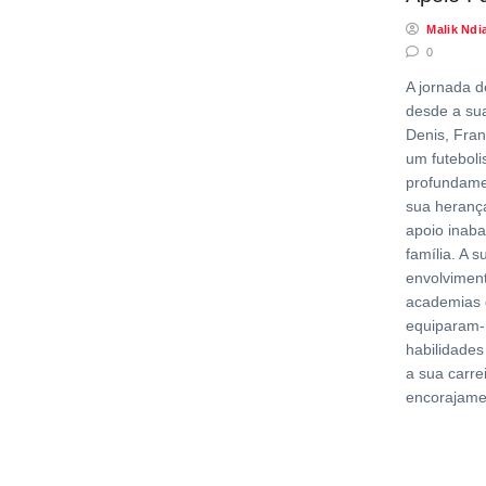
Malik Ndi
0
A jornada d
desde a sua
Denis, Fran
um futebolis
profundame
sua heranç
apoio inaba
família. A 
envolviment
academias 
equiparam-
habilidades
a sua carre
encorajame