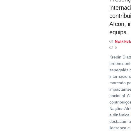
internac
contribu
Afcon, 
equipa
Malik Ndi
0
Krepin Diat
proeminente
senegalês 
internacion
marcada po
impactante
nacional. A
contribuiçõ
Nações Afr
a dinâmica 
destacam as
liderança e