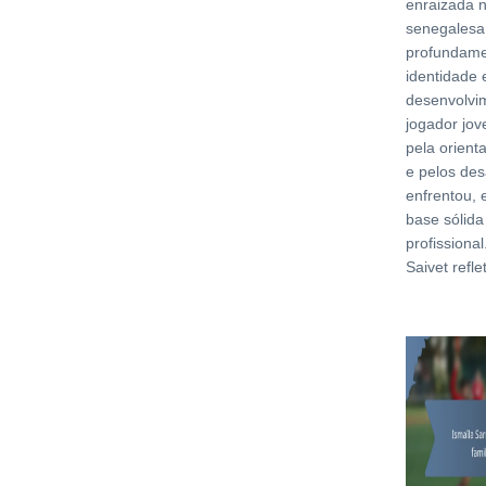
enraizada 
senegalesa,
profundame
identidade 
desenvolvi
jogador jo
pela orient
e pelos des
enfrentou,
base sólida
profissiona
Saivet refl