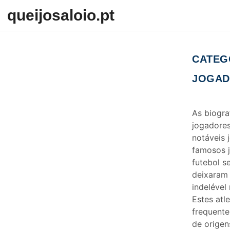
Skip to content
queijosaloio.pt
CATEG
JOGAD
As biogra
jogadore
notáveis 
famosos 
futebol s
deixaram
indelével
Estes atle
frequent
de origen