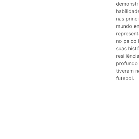
demonstr
habilidad
nas princi
mundo en
represen
no palco 
suas hist
resiliênci
profundo
tiveram n
futebol.