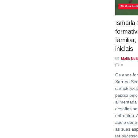
BIOGRAFI
Ismaïla 
formati
familiar
iniciais
Malik Ndi
0
Os anos for
Sarr no Se
caracteriza
paixão pelo
alimentada
desafios s
enfrentou. 
apoio dentr
as suas asp
ter sucesso