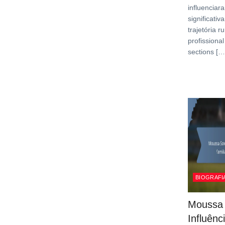
influenciar
significati
trajetória 
profissional
sections […
BIOGRAFI
Moussa
Influênci