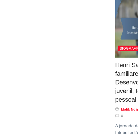
BIOGRAFI
Henri Sa
familiar
Desenvo
juvenil,
pessoal
Malik Ndi
0
A jornada d
futebol es