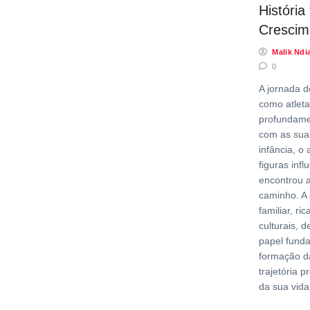
História 
Crescim
Malik Ndi
0
A jornada 
como atleta
profundame
com as sua
infância, o 
figuras inf
encontrou 
caminho. A 
familiar, ri
culturais,
papel fund
formação d
trajetória p
da sua vida