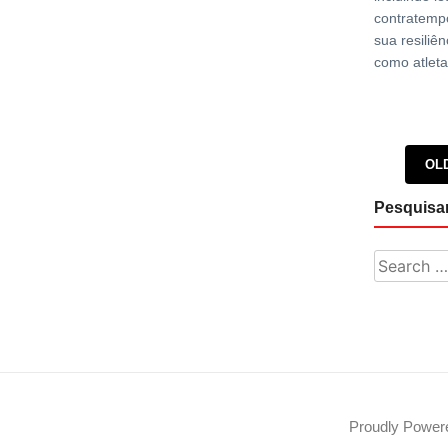
contratemp
sua resiliê
como atleta
Posts 
OL
Pesquisa
Search fo
Proudly Powe