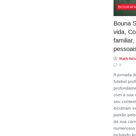
BIOGRAFI
Bouna S
vida, Co
familiar
pessoai
Malik Ndi
0
A jornada 
futebol prof
profundame
com a sua 
seu contexto
incutiram v
paixão pelo
da sua carr
numerosos 
incluindo l