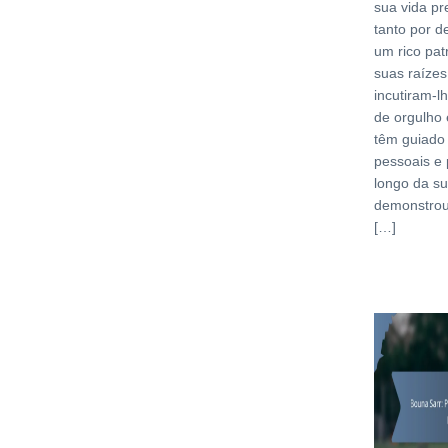
sua vida pr
tanto por d
um rico patr
suas raíze
incutiram-l
de orgulho
têm guiado
pessoais e 
longo da su
demonstrou
[…]