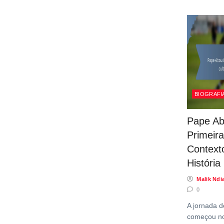
BIOGRAFI
Pape Ab
Primeira
Contexto
História
Malik Ndi
0
A jornada 
começou no