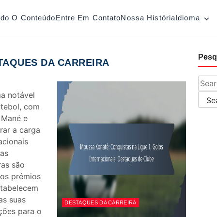
odo O Conteúdo
Entre Em Contato
Nossa História
Idioma
Pesq
TAQUES DA CARREIRA
Searc
a notável
utebol, com
 Mané e
erar a carga
acionais
uas
ras são
os prémios
stabelecem
as suas
DESTAQUES DA CARREIRA
ições para o