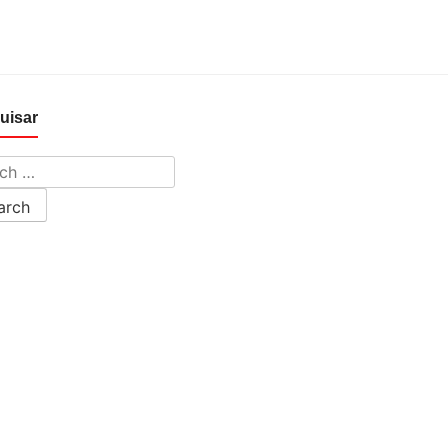
uisar
h for: