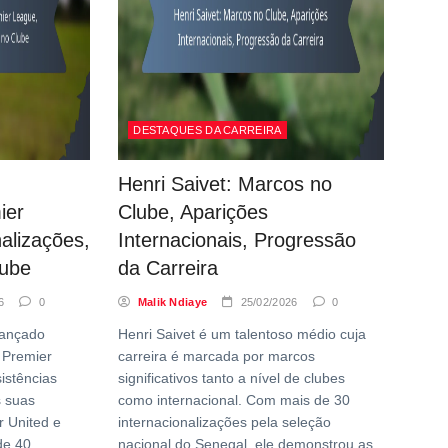
DESTAQUES DA CARREIRA
Henri Saivet: Marcos no
ier
Clube, Aparições
alizações,
Internacionais, Progressão
lube
da Carreira
6
0
Malik Ndiaye
25/02/2026
0
vançado
Henri Saivet é um talentoso médio cuja
 Premier
carreira é marcada por marcos
istências
significativos tanto a nível de clubes
s suas
como internacional. Com mais de 30
 United e
internacionalizações pela seleção
de 40
nacional do Senegal, ele demonstrou as