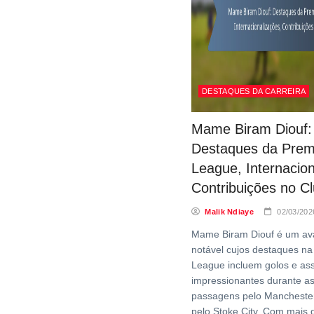
DESTAQUES DA CARREIRA
Mame Biram Diouf:
Destaques da Prem
League, Internacion
Contribuições no C
Malik Ndiaye
02/03/202
Mame Biram Diouf é um a
notável cujos destaques na
League incluem golos e ass
impressionantes durante a
passagens pelo Manchester
pelo Stoke City. Com mais 