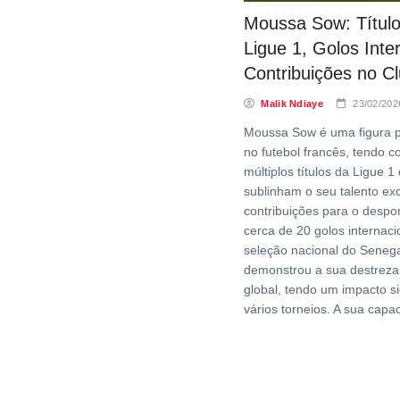
Moussa Sow: Títul
Ligue 1, Golos Inte
Contribuições no C
Malik Ndiaye
23/02/202
Moussa Sow é uma figura 
no futebol francês, tendo c
múltiplos títulos da Ligue 1
sublinham o seu talento ex
contribuições para o despo
cerca de 20 golos internaci
seleção nacional do Senega
demonstrou a sua destreza
global, tendo um impacto si
vários torneios. A sua capa