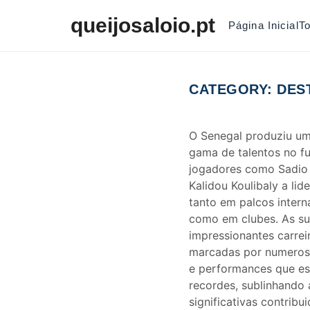
Skip to content
queijosaloio.pt
Página Inicial
T
CATEGORY:
DES
O Senegal produziu um
gama de talentos no f
jogadores como Sadio
Kalidou Koulibaly a lid
tanto em palcos intern
como em clubes. As s
impressionantes carrei
marcadas por numeros
e performances que e
recordes, sublinhando 
significativas contribu