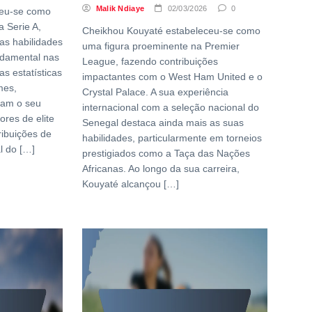
Malik Ndiaye
02/03/2026
0
ceu-se como
 Serie A,
Cheikhou Kouyaté estabeleceu-se como
as habilidades
uma figura proeminente na Premier
ndamental nas
League, fazendo contribuições
as estatísticas
impactantes com o West Ham United e o
mes,
Crystal Palace. A sua experiência
acam o seu
internacional com a seleção nacional do
res de elite
Senegal destaca ainda mais as suas
ribuições de
habilidades, particularmente em torneios
l do […]
prestigiados como a Taça das Nações
Africanas. Ao longo da sua carreira,
Kouyaté alcançou […]