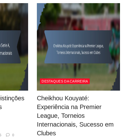
DESTAQUES DA CARREIRA
istinções
Cheikhou Kouyaté:
s
Experiência na Premier
League, Torneios
Internacionais, Sucesso em
Clubes
6
0