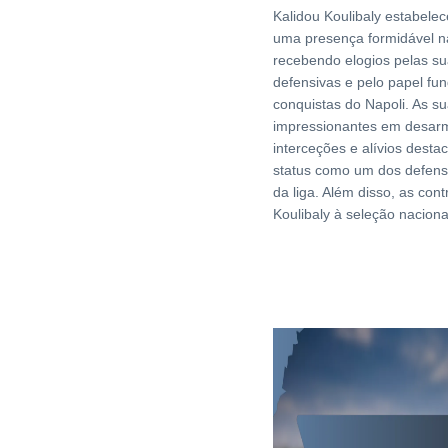
Kalidou Koulibaly estabele
uma presença formidável na
recebendo elogios pelas su
defensivas e pelo papel fu
conquistas do Napoli. As su
impressionantes em desar
interceções e alívios dest
status como um dos defenso
da liga. Além disso, as cont
Koulibaly à seleção naciona