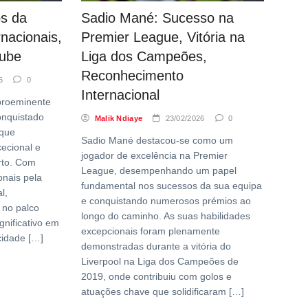
os da
Sadio Mané: Sucesso na
rnacionais,
Premier League, Vitória na
lube
Liga dos Campeões,
Reconhecimento
6
0
Internacional
proeminente
onquistado
Malik Ndiaye
23/02/2026
0
 que
Sadio Mané destacou-se como um
cecional e
jogador de excelência na Premier
rto. Com
League, desempenhando um papel
onais pela
fundamental nos sucessos da sua equipa
l,
e conquistando numerosos prémios ao
 no palco
longo do caminho. As suas habilidades
gnificativo em
excepcionais foram plenamente
cidade […]
demonstradas durante a vitória do
Liverpool na Liga dos Campeões de
2019, onde contribuiu com golos e
atuações chave que solidificaram […]