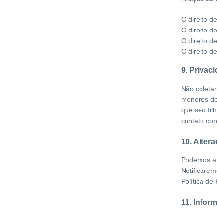
O direito d
O direito d
O direito d
O direito d
9. Privac
Não coleta
menores de 
que seu fil
contato co
10. Altera
Podemos atu
Notificarem
Política de
11. Infor