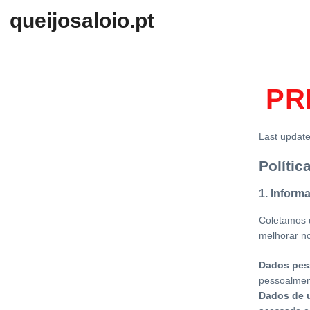
Skip to content
queijosaloio.pt
PR
Last updat
Polític
1. Inform
Coletamos d
melhorar no
Dados pes
pessoalmen
Dados de 