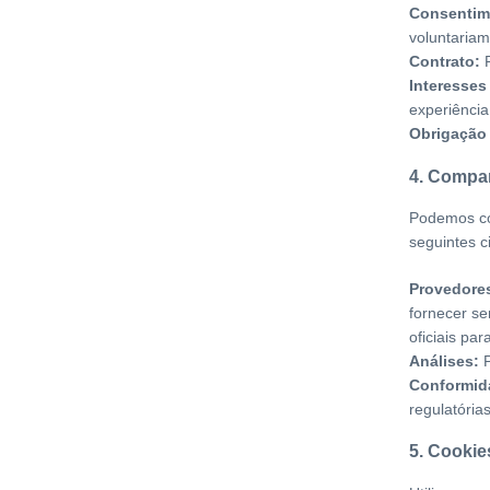
Consentim
voluntariam
Contrato:
P
Interesses
experiência
Obrigação 
4. Compar
Podemos co
seguintes c
Provedores
fornecer se
oficiais pa
Análises:
P
Conformida
regulatórias
5. Cookie