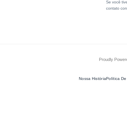
Se você tiv
contato con
Proudly Powe
Nossa História
Política D