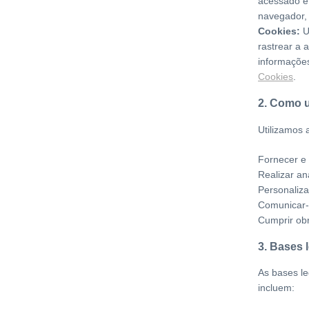
acessado e 
navegador, 
Cookies:
U
rastrear a 
informações
Cookies
.
2. Como 
Utilizamos 
Fornecer e 
Realizar an
Personaliza
Comunicar-s
Cumprir obr
3. Bases 
As bases l
incluem: