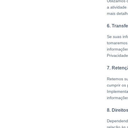
Utilizamos 
a atividade
mais detalh
6. Transf
Se suas inf
tomaremos 
informações
Privacidade 
7. Reten
Retemos su
cumprir os 
Implementa
informações
8. Direit
Dependendo 
relação às 