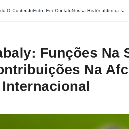
odo O Conteúdo
Entre Em Contato
Nossa História
Idioma
abaly: Funções Na 
ontribuições Na Afc
 Internacional