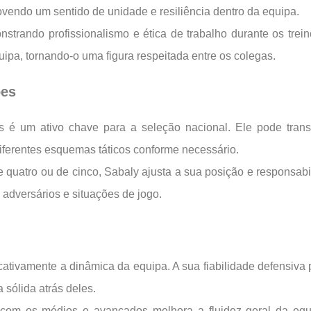
ovendo um sentido de unidade e resiliência dentro da equipa.
strando profissionalismo e ética de trabalho durante os tre
pa, tornando-o uma figura respeitada entre os colegas.
ões
s é um ativo chave para a seleção nacional. Ele pode transi
diferentes esquemas táticos conforme necessário.
quatro ou de cinco, Sabaly ajusta a sua posição e responsabil
 adversários e situações de jogo.
ativamente a dinâmica da equipa. A sua fiabilidade defensiv
 sólida atrás deles.
 com os médios e avançados melhora a fluidez geral da equ