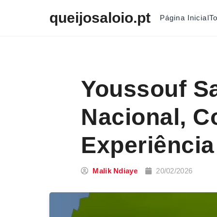
Skip to content
queijosaloio.pt
Página Inicial
T
Youssouf S
Nacional, C
Experiência
Malik Ndiaye
20/02/2026