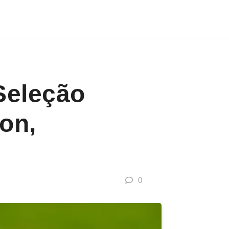
Seleção
on,
0